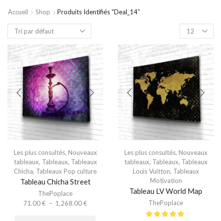
Accueil
Shop
Produits Identifiés “deal_14”
Les plus consultés
,
Nouveaux
Les plus consultés
,
Nouveaux
tableaux
,
Tableaux
,
Tableaux
tableaux
,
Tableaux
,
Tableaux
Chicha
,
Tableaux Pop culture
Louis Vuitton
,
Tableaux
Motivation
Tableau Chicha Street
Tableau LV World Map
ThePoplace
ThePoplace
71.00
€
–
1,268.00
€