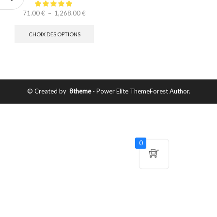
71.00
€
–
1,268.00
€
CHOIX DES OPTIONS
© Created by
8theme
- Power Elite ThemeForest Author.
0