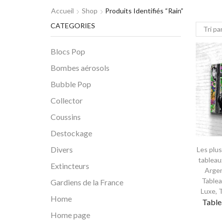
Accueil
Shop
Produits Identifiés “rain”
CATEGORIES
Blocs Pop
Bombes aérosols
Bubble Pop
Collector
Coussins
Destockage
Divers
Les plu
tableau
Extincteurs
Arge
Tablea
Gardiens de la France
Luxe
,
T
Home
Table
Home page