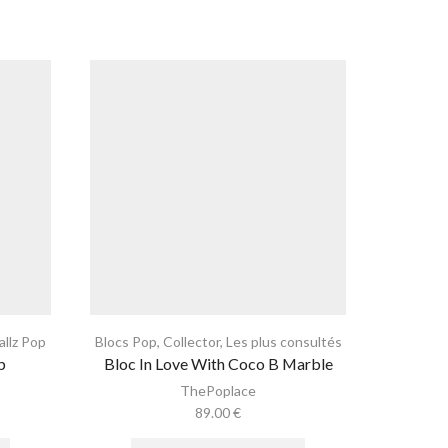
llz Pop
Blocs Pop
,
Collector
,
Les plus consultés
Blocs Po
p
Bloc In Love With Coco B Marble
Bloc
ThePoplace
89.00
€