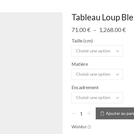
Tableau Loup Ble
71.00
€
–
1,268.00
€
Taille (cm)
Matière
Encadrement
Ajouter au pan
Wishlist