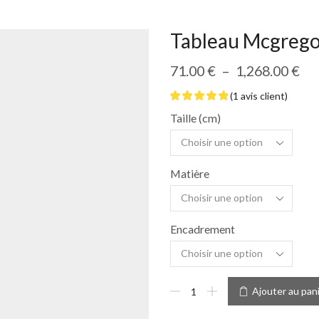
Tableau Mcgrego
71.00
€
–
1,268.00
€
(
1
avis client)
Taille (cm)
Matière
Encadrement
Ajouter au pan