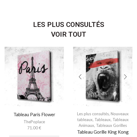
LES PLUS CONSULTÉS
VOIR TOUT
Les plus consultés
,
Nouveaux
Tableau Paris Flower
tableaux
,
Tableaux
,
Tableaux
ThePoplace
Animaux
,
Tableaux Gorilles
71.00
€
Tableau Gorille King Kong