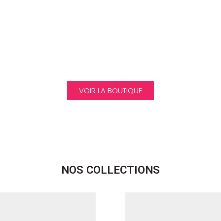
EXCLUSIVE
WALL ART & DECORATION
VOIR LA BOUTIQUE
NOS COLLECTIONS