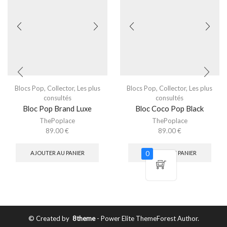
Blocs Pop
,
Collector
,
Les plus
Blocs Pop
,
Collector
,
Les plus
consultés
consultés
Bloc Pop Brand Luxe
Bloc Coco Pop Black
ThePoplace
ThePoplace
89.00
€
89.00
€
AJOUTER AU PANIER
AJOUTER AU PANIER
0
© Created by
8theme
- Power Elite ThemeForest Author.