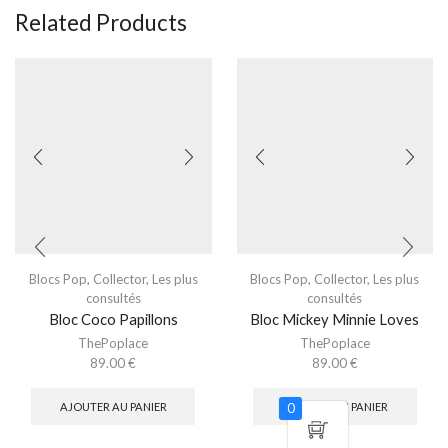
Related Products
Blocs Pop
,
Collector
,
Les plus
Blocs Pop
,
Collector
,
Les plus
consultés
consultés
Bloc Coco Papillons
Bloc Mickey Minnie Loves
ThePoplace
ThePoplace
89.00
€
89.00
€
AJOUTER AU PANIER
AJOUTER AU PANIER
0