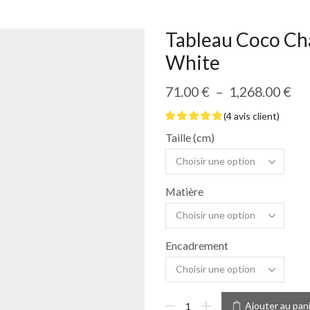
Tableau Coco Ch
White
71.00
€
–
1,268.00
€
(
4
avis client)
Taille (cm)
Matière
Encadrement
Ajouter au pan