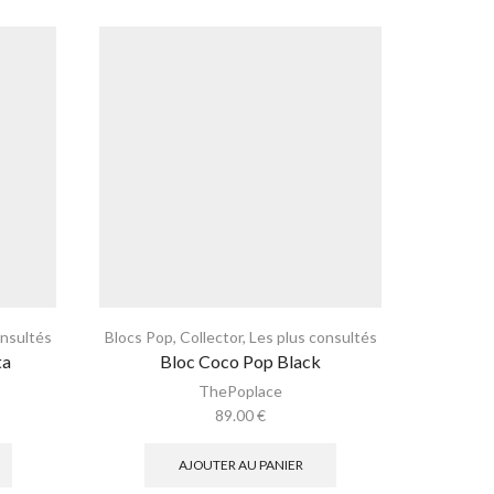
onsultés
Blocs Pop
,
Collector
,
Les plus consultés
Blocs Po
ta
Bloc Coco Pop Black
Bl
ThePoplace
89.00
€
AJOUTER AU PANIER