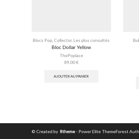
Blocs Pop
,
Collector
,
Les plus consultés
Bu
Bloc Dollar Yellow
ThePoplace
89.00
€
AJOUTER AU PANIER
© Created by
8theme
- Power Elite ThemeForest Auth