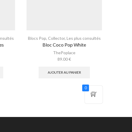
onsultés
Blocs Pop
,
Collector
,
Les plus consultés
Blocs Po
es
Bloc Coco Pop White
ThePoplace
89.00
€
AJOUTER AU PANIER
0