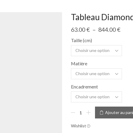
Tableau Diamond
63.00
€
–
844.00
€
Taille (cm)
Matière
Encadrement
Ajouter au pan
Wishlist