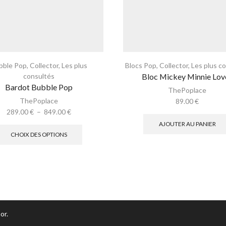
bble Pop
,
Collector
,
Les plus
Blocs Pop
,
Collector
,
Les plus c
consultés
Bloc Mickey Minnie Lov
Bardot Bubble Pop
ThePoplace
ThePoplace
89.00
€
289.00
€
–
849.00
€
AJOUTER AU PANIER
CHOIX DES OPTIONS
or.