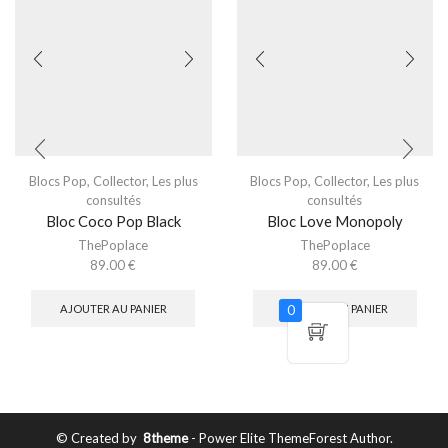
Blocs Pop
,
Collector
,
Les plus
Blocs Pop
,
Collector
,
Les plus
consultés
consultés
Bloc Coco Pop Black
Bloc Love Monopoly
ThePoplace
ThePoplace
89.00
€
89.00
€
0
AJOUTER AU PANIER
AJOUTER AU PANIER
© Created by
8theme
- Power Elite ThemeForest Author.