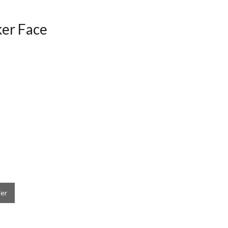
ker Face
ier