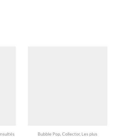
onsultés
Bubble Pop
,
Collector
,
Les plus
Blocs Po