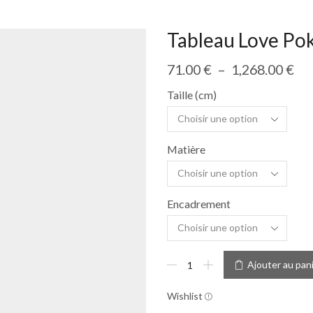
Tableau Love Po
71.00
€
–
1,268.00
€
Taille (cm)
Matière
Encadrement
Ajouter au pan
Wishlist