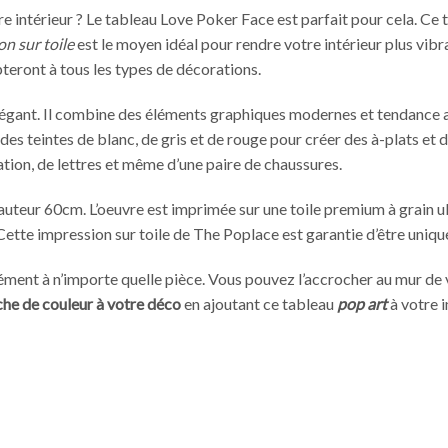
 intérieur ? Le tableau Love Poker Face est parfait pour cela. Ce t
n sur toile
est le moyen idéal pour rendre votre intérieur plus vibr
pteront à tous les types de décorations.
égant. Il combine des éléments graphiques modernes et tendance ave
des teintes de blanc, de gris et de rouge pour créer des à-plats e
ation, de lettres et même d’une paire de chaussures.
uteur 60cm. L’oeuvre est imprimée sur une toile premium à grain ul
 Cette impression sur toile de The Poplace est garantie d’être unique
ment à n’importe quelle pièce. Vous pouvez l’accrocher au mur de v
he de couleur à votre déco
en ajoutant ce tableau
pop art
à votre i