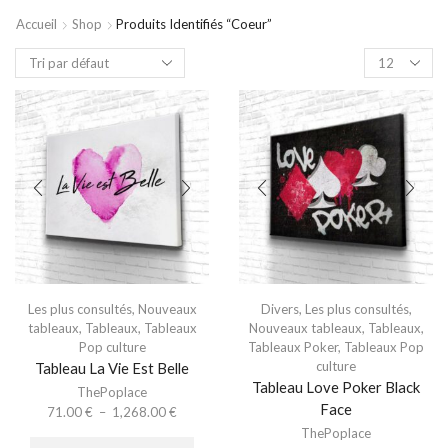
Accueil
Shop
Produits Identifiés “coeur”
Les plus consultés
,
Nouveaux
Divers
,
Les plus consultés
,
tableaux
,
Tableaux
,
Tableaux
Nouveaux tableaux
,
Tableaux
,
Pop culture
Tableaux Poker
,
Tableaux Pop
culture
Tableau La Vie Est Belle
Tableau Love Poker Black
ThePoplace
Face
71.00
€
–
1,268.00
€
ThePoplace