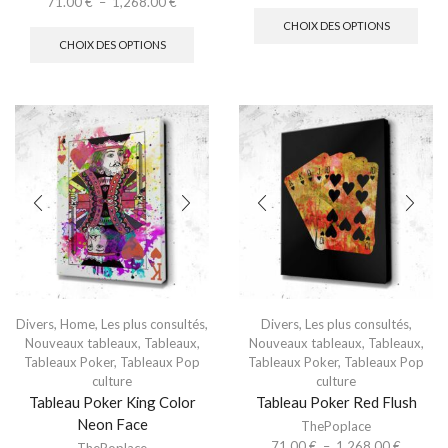
71.00
€
–
1,268.00
€
CHOIX DES OPTIONS
CHOIX DES OPTIONS
Divers
,
Home
,
Les plus consultés
,
Divers
,
Les plus consultés
,
Nouveaux tableaux
,
Tableaux
,
Nouveaux tableaux
,
Tableaux
,
Tableaux Poker
,
Tableaux Pop
Tableaux Poker
,
Tableaux Pop
culture
culture
Tableau Poker King Color
Tableau Poker Red Flush
Neon Face
ThePoplace
71.00
€
–
1,268.00
€