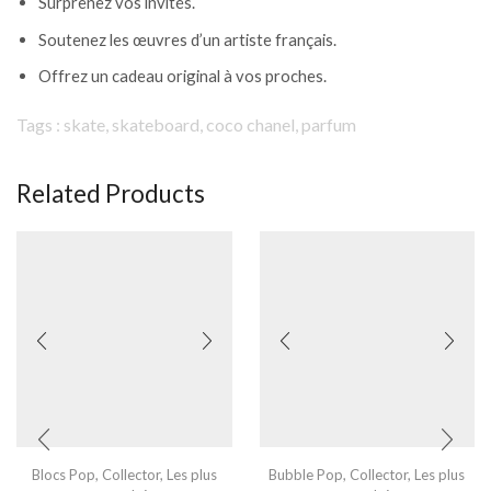
Surprenez vos invités.
Soutenez les œuvres d’un artiste français.
Offrez un cadeau original à vos proches.
Tags : skate, skateboard, coco chanel, parfum
Related Products
Blocs Pop
,
Collector
,
Les plus
Bubble Pop
,
Collector
,
Les plus