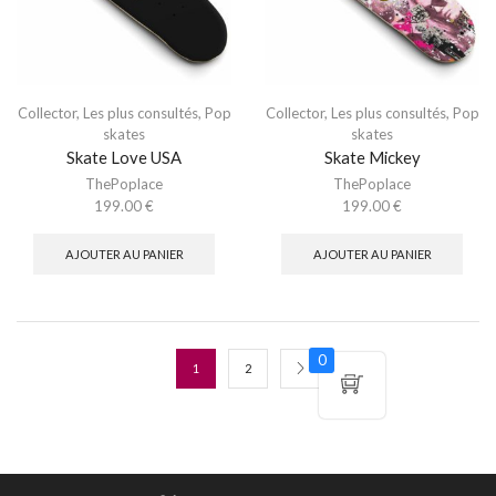
Collector
,
Les plus consultés
,
Pop
Collector
,
Les plus consultés
,
Pop
skates
skates
Skate Love USA
Skate Mickey
ThePoplace
ThePoplace
199.00
€
199.00
€
AJOUTER AU PANIER
AJOUTER AU PANIER
0
1
2