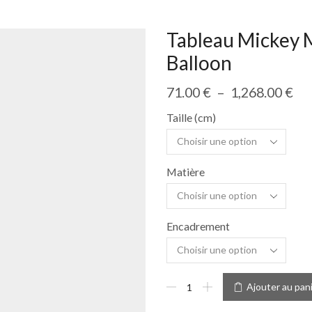
Tableau Mickey 
Balloon
71.00
€
–
1,268.00
€
Taille (cm)
Matière
Encadrement
Ajouter au pan