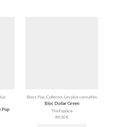
plus
Blocs Pop
,
Collector
,
Les plus consultés
Bubb
Bloc Dollar Green
e Pop
ThePoplace
89.00
€