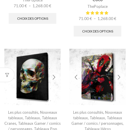
ThePoplace
71.00
€
–
1,268.00
€
ThePoplace
71.00
€
–
1,268.00
€
CHOIX DES OPTIONS
CHOIX DES OPTIONS
Les plus consultés
,
Nouveaux
Les plus consultés
,
Nouveaux
tableaux
,
Tableaux
,
Tableaux
tableaux
,
Tableaux
,
Tableaux
Cranes
,
Tableaux Gamer / comics
Gamer / comics / personnages
,
/ personnages
,
Tableaux Pop
Tableaux Héros