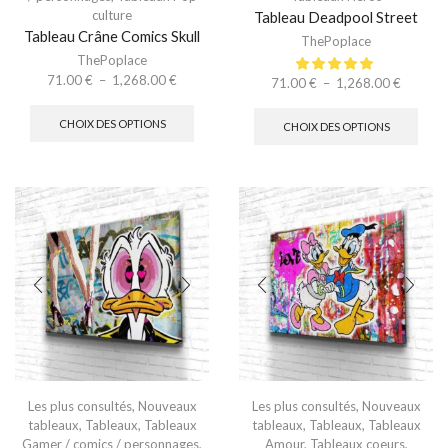
culture
Tableau Deadpool Street
Tableau Crâne Comics Skull
ThePoplace
ThePoplace
71.00
€
–
1,268.00
€
71.00
€
–
1,268.00
€
CHOIX DES OPTIONS
CHOIX DES OPTIONS
Les plus consultés
,
Nouveaux
Les plus consultés
,
Nouveaux
tableaux
,
Tableaux
,
Tableaux
tableaux
,
Tableaux
,
Tableaux
Gamer / comics / personnages
,
Amour
,
Tableaux coeurs
,