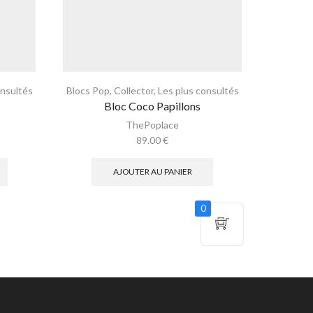
onsultés
Blocs Pop
,
Collector
,
Les plus consultés
Bubb
Bloc Coco Papillons
Bas
ThePoplace
89.00
€
AJOUTER AU PANIER
0