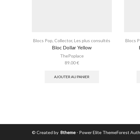
Blocs Pop
,
Collector
,
Les plus consultés
Blocs 
Bloc Dollar Yellow
ThePoplace
89.00
€
AJOUTER AU PANIER
© Created by
8theme
- Power Elite ThemeForest Auth