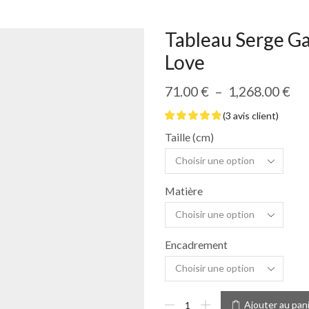
Tableau Serge G
Love
71.00
€
–
1,268.00
€
(
3
avis client)
Taille (cm)
Matière
Encadrement
Ajouter au pan