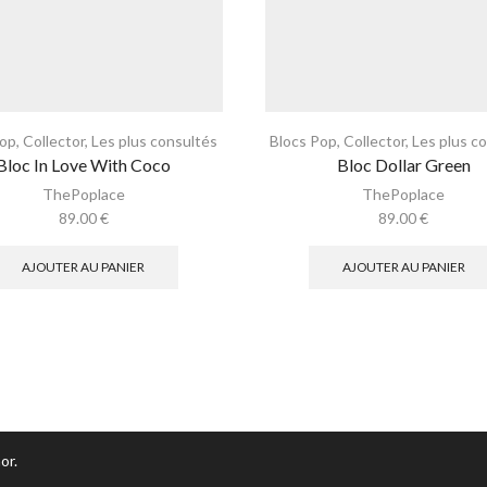
Pop
,
Collector
,
Les plus consultés
Blocs Pop
,
Collector
,
Les plus c
Bloc In Love With Coco
Bloc Dollar Green
ThePoplace
ThePoplace
89.00
€
89.00
€
AJOUTER AU PANIER
AJOUTER AU PANIER
or.