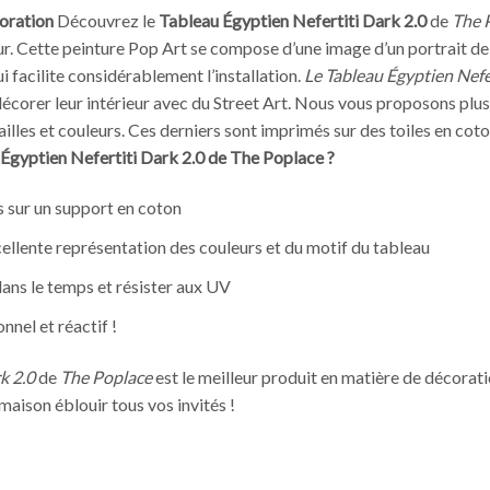
coration
Découvrez le
Tableau Égyptien Nefertiti Dark 2.0
de
The 
ur. Cette peinture Pop Art se compose d’une image d’un portrait de l
ui facilite considérablement l’installation.
Le Tableau Égyptien Nefe
corer leur intérieur avec du Street Art. Nous vous proposons plus 
ailles et couleurs. Ces derniers sont imprimés sur des toiles en coto
 Égyptien Nefertiti Dark 2.0 de The Poplace ?
s sur un support en coton
cellente représentation des couleurs et du motif du tableau
ans le temps et résister aux UV
nnel et réactif !
k 2.0
de
The Poplace
est le meilleur produit en matière de décorati
maison éblouir tous vos invités !