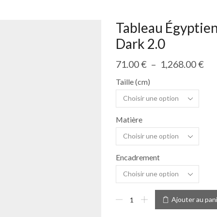
Tableau Égyptien
Dark 2.0
71.00
€
–
1,268.00
€
Taille (cm)
Matière
Encadrement
Ajouter au pan