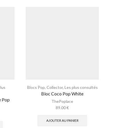
plus
Blocs Pop
,
Collector
,
Les plus consultés
Collector
Bloc Coco Pop White
Bl
e Pop
ThePoplace
89.00
€
AJOUTER AU PANIER