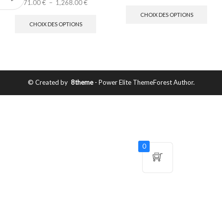
71.00
€
–
1,268.00
€
CHOIX DES OPTIONS
CHOIX DES OPTIONS
© Created by
8theme
- Power Elite ThemeForest Author.
0