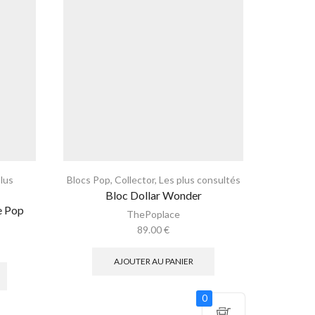
plus
Blocs Pop
,
Collector
,
Les plus consultés
Blocs Po
Bloc Dollar Wonder
B
e Pop
ThePoplace
89.00
€
AJOUTER AU PANIER
0