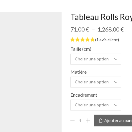
Tableau Rolls Ro
71.00
€
–
1,268.00
€
(
1
avis client)
Taille (cm)
Matière
Encadrement
Ajouter au pan