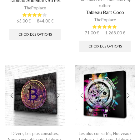
Tableau Audemars Street
culture
ThePoplace
Tableau Bart Coco
ThePoplace
63.00
€
–
844.00
€
71.00
€
–
1,268.00
€
CHOIX DES OPTIONS
CHOIX DES OPTIONS
Divers
,
Les plus consultés
,
Les plus consultés
,
Nouveaux
Nouveaux tableaux
,
Tableaux
,
tableaux
,
Tableaux
,
Tableaux