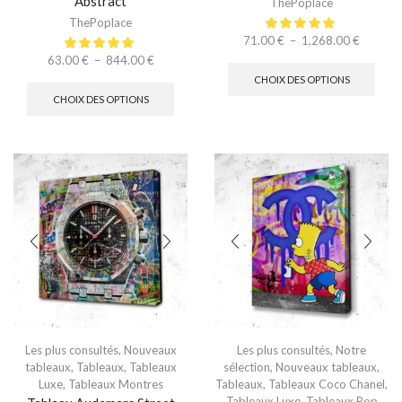
Abstract
ThePoplace
ThePoplace
71.00
€
–
1,268.00
€
63.00
€
–
844.00
€
CHOIX DES OPTIONS
CHOIX DES OPTIONS
Les plus consultés
,
Nouveaux
Les plus consultés
,
Notre
tableaux
,
Tableaux
,
Tableaux
sélection
,
Nouveaux tableaux
,
Luxe
,
Tableaux Montres
Tableaux
,
Tableaux Coco Chanel
,
Tableaux Luxe
,
Tableaux Pop