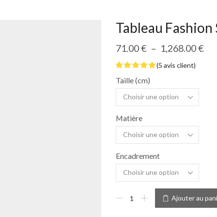
Tableau Fashion 
71.00
€
–
1,268.00
€
(
5
avis client)
Taille (cm)
Matière
Encadrement
Ajouter au pan