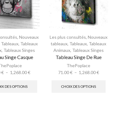
consultés
,
Nouveaux
Les plus consultés
,
Nouveaux
,
Tableaux
,
Tableaux
tableaux
,
Tableaux
,
Tableaux
x
,
Tableaux Singes
Animaux
,
Tableaux Singes
au Singe Casque
Tableau Singe De Rue
ThePoplace
ThePoplace
0
€
–
1,268.00
€
71.00
€
–
1,268.00
€
IX DES OPTIONS
CHOIX DES OPTIONS