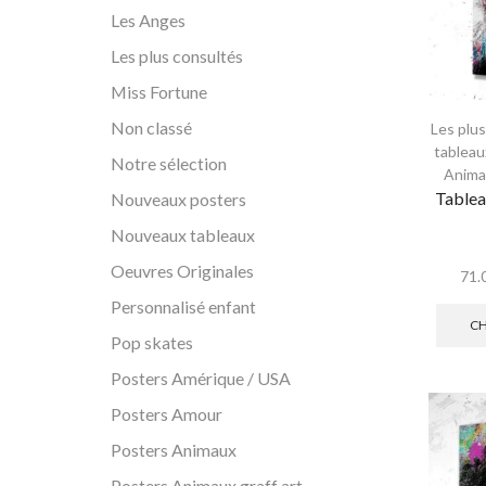
Les Anges
Les plus consultés
Miss Fortune
Non classé
Les plu
tableau
Notre sélection
Anima
Table
Nouveaux posters
Nouveaux tableaux
Oeuvres Originales
71.
Personnalisé enfant
CH
Pop skates
Posters Amérique / USA
Posters Amour
Posters Animaux
Posters Animaux graff art