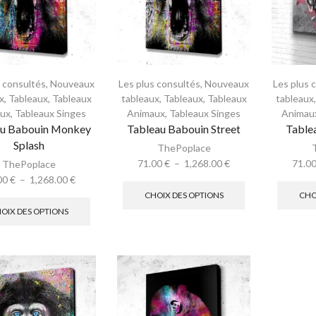
s consultés
,
Nouveaux
Les plus consultés
,
Nouveaux
Les plus 
x
,
Tableaux
,
Tableaux
tableaux
,
Tableaux
,
Tableaux
tableaux
ux
,
Tableaux Singes
Animaux
,
Tableaux Singes
Animau
au Babouin Monkey
Tableau Babouin Street
Table
Splash
ThePoplace
71.00
€
–
1,268.00
€
71.0
ThePoplace
00
€
–
1,268.00
€
CHOIX DES OPTIONS
CHO
OIX DES OPTIONS