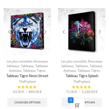
Les plus consultés
,
Nouveaux
Les plus consultés
,
Nouveaux
tableaux
,
Tableaux
,
Tableaux
tableaux
,
Tableaux
,
Tableaux
Animaux
,
Tableaux Tigres
Animaux
,
Tableaux Tigres
Tableau Tigre Neon Street
Tableau Tigre Splash
ThePoplace
ThePoplace
63.00
€
–
844.00
€
71.00
€
–
1,268.00
€
0
CHOIX DES OPTIONS
CHOIX DES OPTIONS