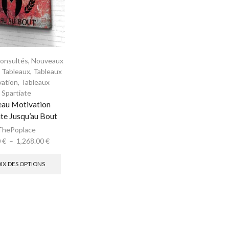
consultés
,
Nouveaux
,
Tableaux
,
Tableaux
vation
,
Tableaux
Spartiate
eau Motivation
ate Jusqu’au Bout
ThePoplace
0
€
–
1,268.00
€
IX DES OPTIONS