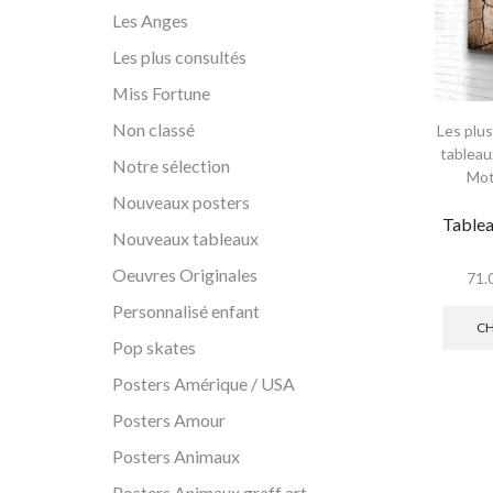
Les Anges
Les plus consultés
Miss Fortune
Non classé
Les plu
tableau
Notre sélection
Mot
Nouveaux posters
Tablea
Nouveaux tableaux
Oeuvres Originales
71.
Personnalisé enfant
CH
Pop skates
Posters Amérique / USA
Posters Amour
Posters Animaux
Posters Animaux graff art