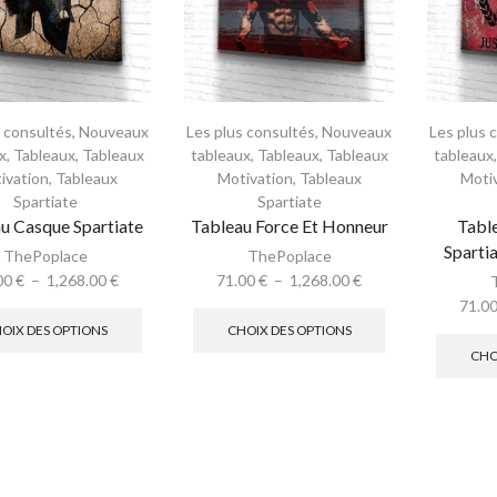
s consultés
,
Nouveaux
Les plus consultés
,
Nouveaux
Les plus 
x
,
Tableaux
,
Tableaux
tableaux
,
Tableaux
,
Tableaux
tableaux
ivation
,
Tableaux
Motivation
,
Tableaux
Moti
Spartiate
Spartiate
u Casque Spartiate
Tableau Force Et Honneur
Tabl
Sparti
ThePoplace
ThePoplace
00
€
–
1,268.00
€
71.00
€
–
1,268.00
€
71.0
OIX DES OPTIONS
CHOIX DES OPTIONS
CHO