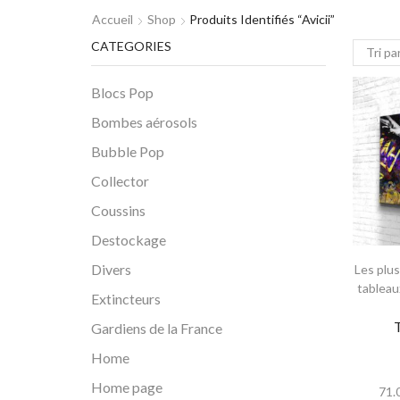
Accueil
Shop
Produits Identifiés “avicii”
CATEGORIES
Blocs Pop
Bombes aérosols
Bubble Pop
Collector
Coussins
Destockage
Divers
Les plu
tableau
Extincteurs
Gardiens de la France
Home
Home page
71.