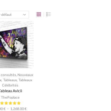
s consultés
,
Nouveaux
x
,
Tableaux
,
Tableaux
Célébrités
Tableau Avicii
ThePoplace
00
€
–
1,268.00
€