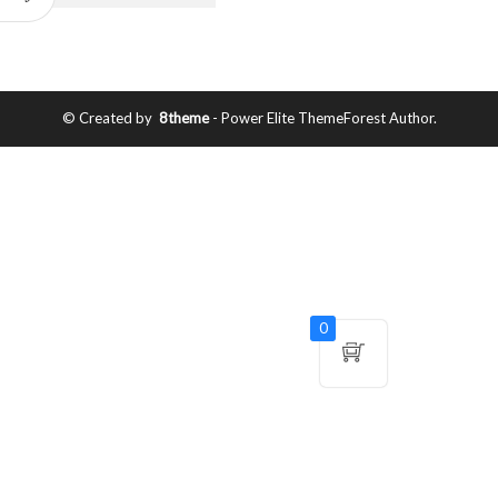
© Created by
8theme
- Power Elite ThemeForest Author.
0