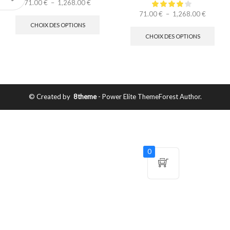
71.00
€
–
1,268.00
€
71.00
€
–
1,268.00
€
CHOIX DES OPTIONS
CHOIX DES OPTIONS
© Created by
8theme
- Power Elite ThemeForest Author.
0