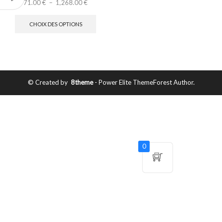
71.00
€
–
1,268.00
€
CHOIX DES OPTIONS
© Created by
8theme
- Power Elite ThemeForest Author.
0