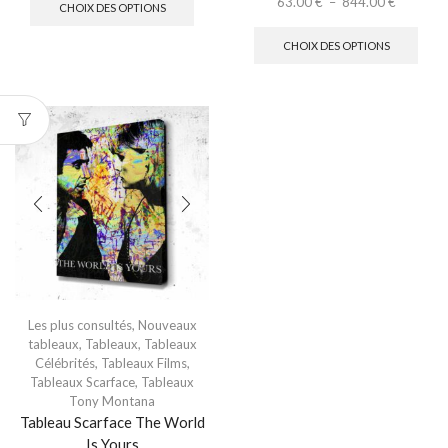
63.00
€
–
844.00
€
CHOIX DES OPTIONS
CHOIX DES OPTIONS
Les plus consultés
,
Nouveaux
tableaux
,
Tableaux
,
Tableaux
Célébrités
,
Tableaux Films
,
Tableaux Scarface
,
Tableaux
Tony Montana
Tableau Scarface The World
Is Yours