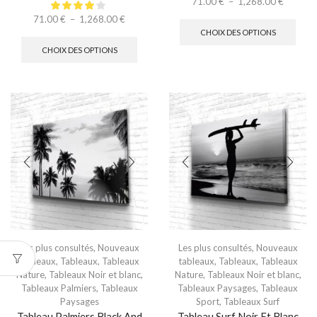
71.00
€
–
1,268.00
€
71.00
€
–
1,268.00
€
CHOIX DES OPTIONS
CHOIX DES OPTIONS
Les plus consultés
,
Nouveaux
Les plus consultés
,
Nouveaux
tableaux
,
Tableaux
,
Tableaux
tableaux
,
Tableaux
,
Tableaux
Nature
,
Tableaux Noir et blanc
,
Nature
,
Tableaux Noir et blanc
,
Tableaux Palmiers
,
Tableaux
Tableaux Paysages
,
Tableaux
Paysages
Sport
,
Tableaux Surf
Tableau Palmiers Black And
Tableau Surf Noir Et Blanc