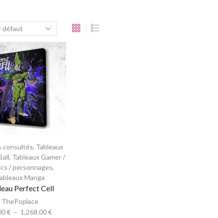
s consultés
,
Tableaux
all
,
Tableaux Gamer /
cs / personnages
,
ableaux Manga
eau Perfect Cell
ThePoplace
00
€
–
1,268.00
€