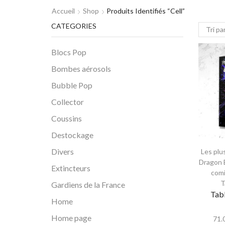
Accueil
Shop
Produits Identifiés “cell”
CATEGORIES
Blocs Pop
Bombes aérosols
Bubble Pop
Collector
Coussins
Destockage
Divers
Les plu
Dragon B
Extincteurs
comi
T
Gardiens de la France
Tabl
Home
Home page
71.