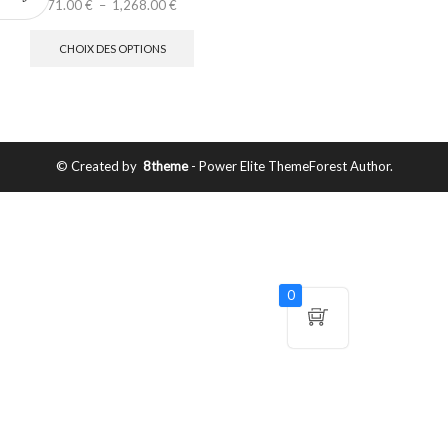
71.00
€
–
1,268.00
€
CHOIX DES OPTIONS
© Created by
8theme
- Power Elite ThemeForest Author.
0