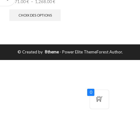
71.00
€
–
1,268.00
€
CHOIX DES OPTIONS
© Created by
8theme
- Power Elite ThemeForest Author.
0