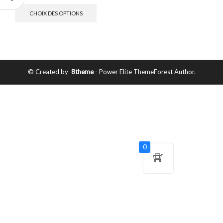
CHOIX DES OPTIONS
© Created by
8theme
- Power Elite ThemeForest Author.
0