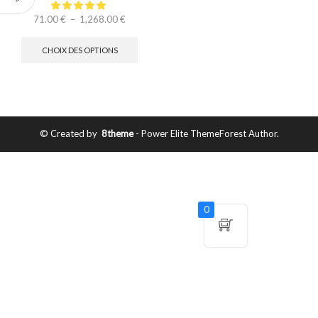
71.00
€
–
1,268.00
€
CHOIX DES OPTIONS
© Created by
8theme
- Power Elite ThemeForest Author.
0