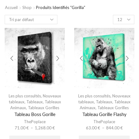
Accueil
Shop
Produits Identifiés “gorilla”
Les plus consultés
,
Nouveaux
Les plus consultés
,
Nouveaux
tableaux
,
Tableaux
,
Tableaux
tableaux
,
Tableaux
,
Tableaux
Animaux
,
Tableaux Gorilles
Animaux
,
Tableaux Gorilles
Tableau Boss Gorille
Tableau Gorille Flashy
ThePoplace
ThePoplace
71.00
€
–
1,268.00
€
63.00
€
–
844.00
€