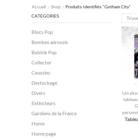
Accueil
Shop
Produits Identifiés “gotham City”
CATEGORIES
Blocs Pop
Bombes aérosols
Bubble Pop
Collector
Coussins
Destockage
Divers
Les plu
tableau
Extincteurs
G
person
Gardiens de la France
Table
Home
Home page