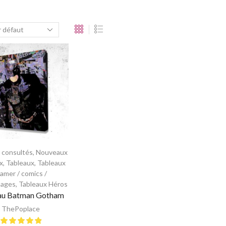
s consultés
,
Nouveaux
x
,
Tableaux
,
Tableaux
amer / comics /
nages
,
Tableaux Héros
au Batman Gotham
ThePoplace