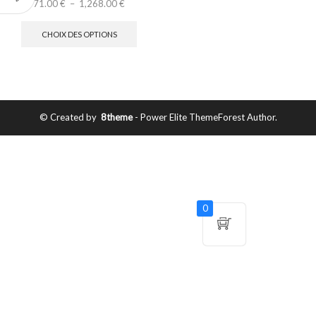
71.00
€
–
1,268.00
€
CHOIX DES OPTIONS
© Created by
8theme
- Power Elite ThemeForest Author.
0