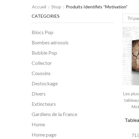
Accueil
Shop
Produits Identifiés “Motivation”
CATEGORIES
Blocs Pop
Bombes aérosols
Bubble Pop
Collector
Coussins
Destockage
Divers
Les plu
tableau
Extincteurs
Mot
Gardiens de la France
Tablea
Home
Home page
71.