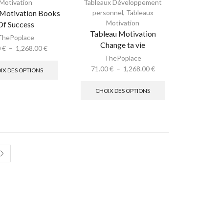
Motivation
Tableaux Développement
 Motivation Books
personnel
,
Tableaux
Motivation
Of Success
Tableau Motivation
ThePoplace
Change ta vie
0
€
–
1,268.00
€
ThePoplace
71.00
€
–
1,268.00
€
IX DES OPTIONS
CHOIX DES OPTIONS