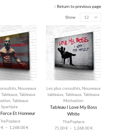
Return to previous page
Show
consultés
,
Nouveaux
Les plus consultés
,
Nouveaux
,
Tableaux
,
Tableaux
tableaux
,
Tableaux
,
Tableaux
vation
,
Tableaux
Motivation
Spartiate
Tableau I Love My Boss
 Force Et Honneur
White
ThePoplace
ThePoplace
0
€
–
1,268.00
€
71.00
€
–
1,268.00
€