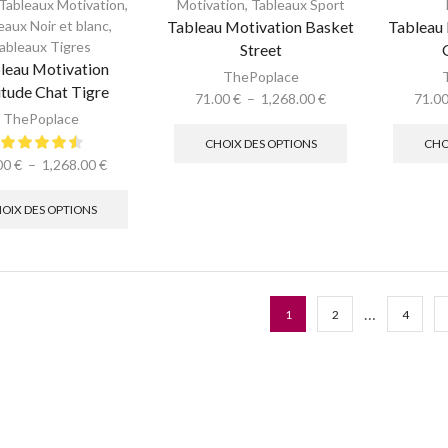
Tableaux Motivation
,
Motivation
,
Tableaux Sport
eaux Noir et blanc
,
Tableau Motivation Basket
Tableau
ableaux Tigres
Street
leau Motivation
ThePoplace
itude Chat Tigre
71.00
€
–
1,268.00
€
71.0
ThePoplace
CHOIX DES OPTIONS
CHO
00
€
–
1,268.00
€
OIX DES OPTIONS
…
1
2
4