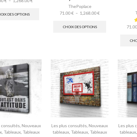
00
€
–
1,268.00
€
ThePoplace
71.00
€
–
1,268.00
€
OIX DES OPTIONS
71.0
CHOIX DES OPTIONS
CHO
s consultés
,
Nouveaux
Les plus consultés
,
Nouveaux
Les plus 
x
,
Tableaux
,
Tableaux
tableaux
,
Tableaux
,
Tableaux
tableaux