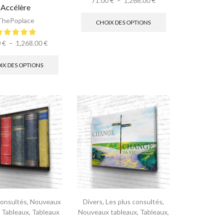
71.00
€
–
1,268.00
€
Accélère
ThePoplace
CHOIX DES OPTIONS
0
€
–
1,268.00
€
IX DES OPTIONS
consultés
,
Nouveaux
Divers
,
Les plus consultés
,
,
Tableaux
,
Tableaux
Nouveaux tableaux
,
Tableaux
,