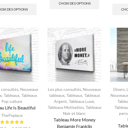
CHOIX DES OPTIONS
OIX DES OPTIONS
CHO
s consultés
,
Nouveaux
Les plus consultés
,
Nouveaux
Divers
,
x
,
Tableaux
,
Tableaux
tableaux
,
Tableaux
,
Tableaux
Nouveaux
Pop culture
Argent
,
Tableaux Luxe
,
Table
u Life Is Beautiful
Tableaux Motivation
,
Tableaux
Tablea
Noir et blanc
pers
ThePoplace
Tableau More Money
Tabl
Benjamin Franklin