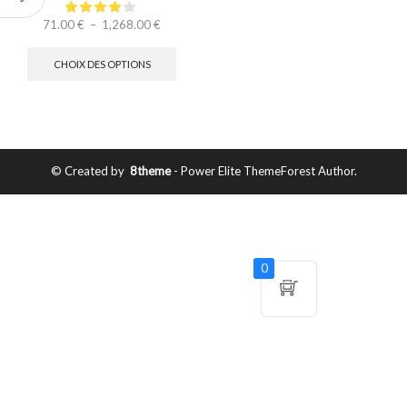
71.00
€
–
1,268.00
€
CHOIX DES OPTIONS
© Created by
8theme
- Power Elite ThemeForest Author.
0