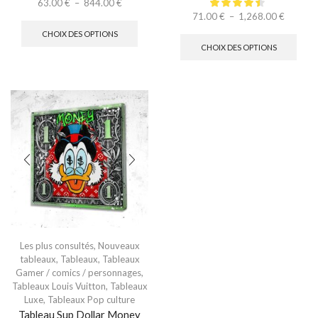
63.00
€
–
844.00
€
71.00
€
–
1,268.00
€
CHOIX DES OPTIONS
CHOIX DES OPTIONS
Les plus consultés
,
Nouveaux
tableaux
,
Tableaux
,
Tableaux
Gamer / comics / personnages
,
Tableaux Louis Vuitton
,
Tableaux
Luxe
,
Tableaux Pop culture
Tableau Sup Dollar Money