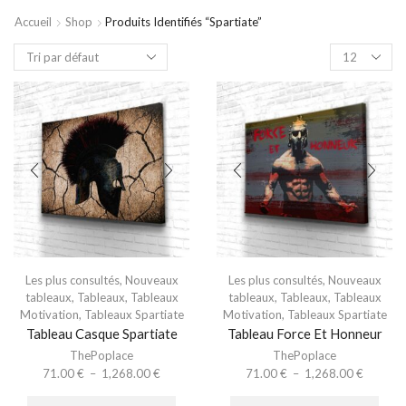
Accueil
Shop
Produits Identifiés “Spartiate”
Les plus consultés
,
Nouveaux
Les plus consultés
,
Nouveaux
tableaux
,
Tableaux
,
Tableaux
tableaux
,
Tableaux
,
Tableaux
Motivation
,
Tableaux Spartiate
Motivation
,
Tableaux Spartiate
Tableau Casque Spartiate
Tableau Force Et Honneur
ThePoplace
ThePoplace
71.00
€
–
1,268.00
€
71.00
€
–
1,268.00
€