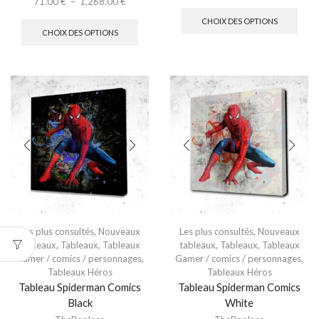
71.00
€
–
1,268.00
€
CHOIX DES OPTIONS
CHOIX DES OPTIONS
Les plus consultés
,
Nouveaux
Les plus consultés
,
Nouveaux
tableaux
,
Tableaux
,
Tableaux
tableaux
,
Tableaux
,
Tableaux
Gamer / comics / personnages
,
Gamer / comics / personnages
,
Tableaux Héros
Tableaux Héros
Tableau Spiderman Comics
Tableau Spiderman Comics
Black
White