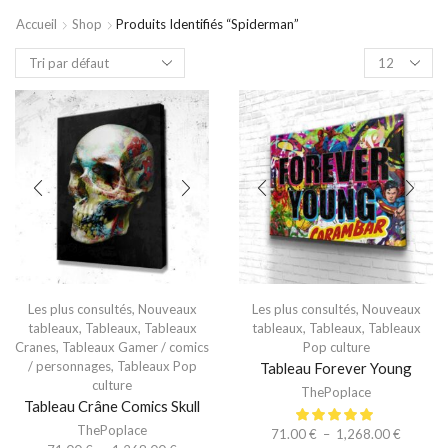
Accueil
Shop
Produits Identifiés “spiderman”
Les plus consultés
,
Nouveaux
Les plus consultés
,
Nouveaux
tableaux
,
Tableaux
,
Tableaux
tableaux
,
Tableaux
,
Tableaux
Cranes
,
Tableaux Gamer / comics
Pop culture
/ personnages
,
Tableaux Pop
Tableau Forever Young
culture
ThePoplace
Tableau Crâne Comics Skull
ThePoplace
71.00
€
–
1,268.00
€