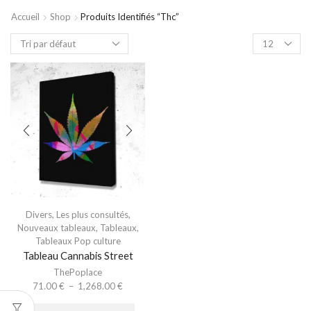
Accueil
Shop
Produits Identifiés “thc”
Divers
,
Les plus consultés
,
Nouveaux tableaux
,
Tableaux
,
Tableaux Pop culture
Tableau Cannabis Street
ThePoplace
71.00
€
–
1,268.00
€