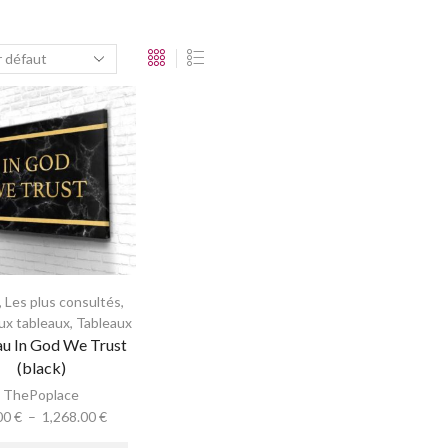
,
Les plus consultés
,
x tableaux
,
Tableaux
au In God We Trust
(black)
ThePoplace
00
€
–
1,268.00
€