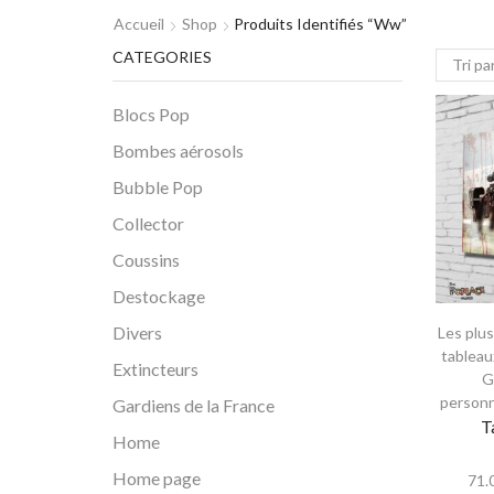
Accueil
Shop
Produits Identifiés “ww”
CATEGORIES
Blocs Pop
Bombes aérosols
Bubble Pop
Collector
Coussins
Destockage
Divers
Les plu
tableau
Extincteurs
G
person
Gardiens de la France
T
Home
Home page
71.