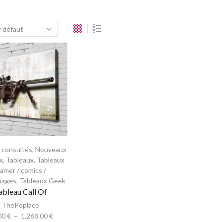
s consultés
,
Nouveaux
x
,
Tableaux
,
Tableaux
amer / comics /
nages
,
Tableaux Geek
ableau Call Of
ThePoplace
00
€
–
1,268.00
€