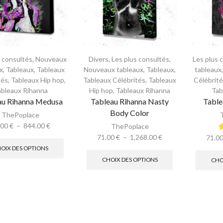
s consultés
,
Nouveaux
Divers
,
Les plus consultés
,
Les plus 
x
,
Tableaux
,
Tableaux
Nouveaux tableaux
,
Tableaux
,
tableaux
tés
,
Tableaux Hip hop
,
Tableaux Célébrités
,
Tableaux
Célébrit
ableaux Rihanna
Hip hop
,
Tableaux Rihanna
Tab
au Rihanna Medusa
Tableau Rihanna Nasty
Table
Body Color
ThePoplace
.00
€
–
844.00
€
ThePoplace
71.00
€
–
1,268.00
€
71.0
OIX DES OPTIONS
CHOIX DES OPTIONS
CHO