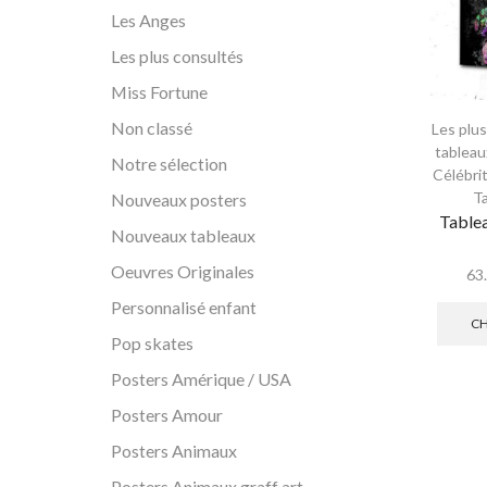
Les Anges
Les plus consultés
Miss Fortune
Non classé
Les plu
tableau
Notre sélection
Célébri
T
Nouveaux posters
Table
Nouveaux tableaux
Oeuvres Originales
63
Personnalisé enfant
CH
Pop skates
Posters Amérique / USA
Posters Amour
Posters Animaux
Posters Animaux graff art