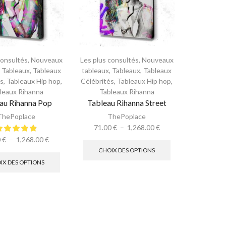
consultés
,
Nouveaux
Les plus consultés
,
Nouveaux
,
Tableaux
,
Tableaux
tableaux
,
Tableaux
,
Tableaux
és
,
Tableaux Hip hop
,
Célébrités
,
Tableaux Hip hop
,
leaux Rihanna
Tableaux Rihanna
au Rihanna Pop
Tableau Rihanna Street
ThePoplace
ThePoplace
71.00
€
–
1,268.00
€
0
€
–
1,268.00
€
CHOIX DES OPTIONS
IX DES OPTIONS