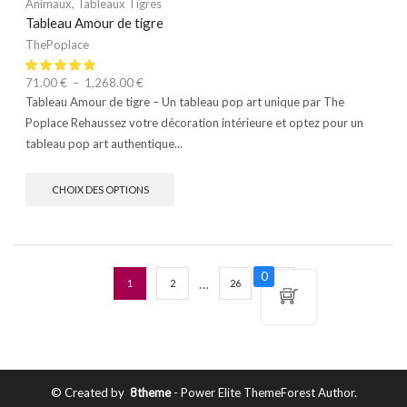
Animaux
,
Tableaux Tigres
Tableau Amour de tigre
ThePoplace
71.00
€
–
1,268.00
€
Tableau Amour de tigre – Un tableau pop art unique par The
Poplace Rehaussez votre décoration intérieure et optez pour un
tableau pop art authentique...
CHOIX DES OPTIONS
0
…
1
2
26
© Created by
8theme
- Power Elite ThemeForest Author.